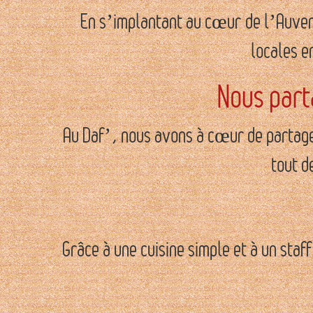
En s’implantant au cœur de l’Auver
locales e
Nous part
Au Daf’, nous avons à cœur de partager
tout d
Grâce à une cuisine simple et à un staf