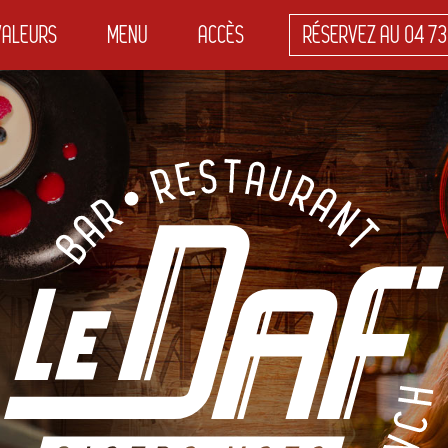
VALEURS
MENU
ACCÈS
RÉSERVEZ AU
04 73
N
IGATION