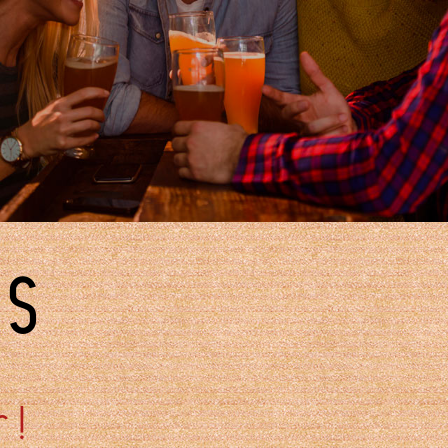
RS
 !